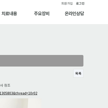
회원가입
로그인
치료내용
주요장비
온라인상담
목록
기사 참조
1305803&thread=10r02