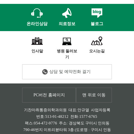
온라인상담
의료정보
블로그
인사말
병원 둘러보
오시는길
기
상담 및 예약전화 걸기
PC버전 홈페이지
맨 위로 이동
기찬마취통증의학과의원 대표:안규열 사업자등록
번호:513-91-48212 전화:1577-6765
팩스:054-472-9776 주소: 경상북도 구미시 인의동
790-46번지 이트리뷴타워 3층 (도로명 : 구미시 인동