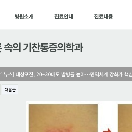
병원소개
진료안내
진료내용
 속의 기찬통증의학과
w1뉴스] 대상포진, 20~30대도 발병률 높아…면역체계 강화가 핵
다음글