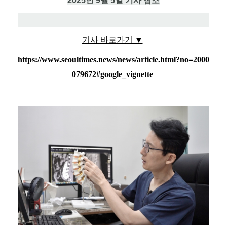
2025년 9월 5일 기사 참조
기사 바로가기 ▼
https://www.seoultimes.news/news/article.html?no=2000
079672#google_vignette