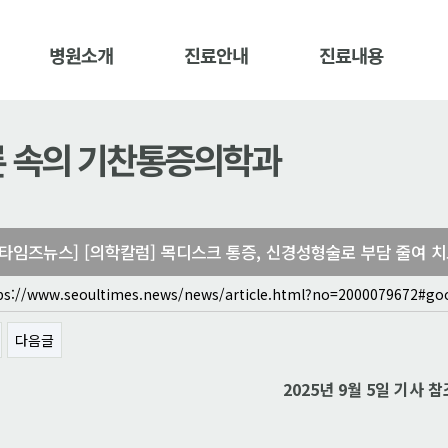
병원소개
진료안내
진료내용
 속의 기찬통증의학과
타임즈뉴스] [의학칼럼] 목디스크 통증, 신경성형술로 부담 줄여 치
ps://www.seoultimes.news/news/article.html?no=2000079672#go
다음글
2025년 9월 5일 기사 참