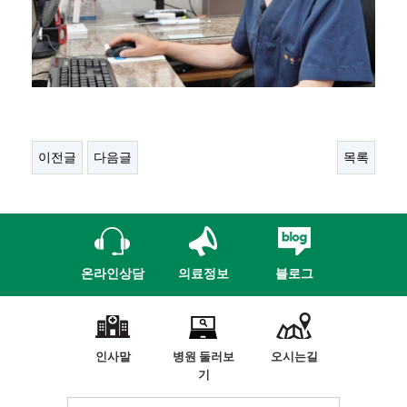
이전글
다음글
목록
온라인상담
의료정보
블로그
인사말
병원 둘러보
오시는길
기