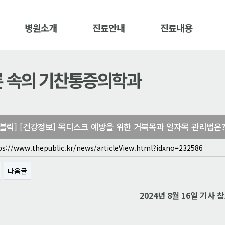
병원소개
진료안내
진료내용
 속의 기찬통증의학과
블릭] [건강정보] 목디스크 예방을 위한 거북목과 일자목 관리법은
s://www.thepublic.kr/news/articleView.html?idxno=232586
다음글
2024년 8월 16일 기사 