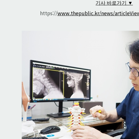
기사 바로가기 ▼
https://
www.thepublic.kr/news/articleVie