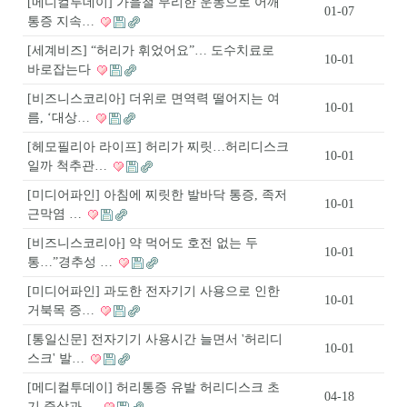
[메디컬투데이] 가을철 무리한 운동으로 어깨
01-07
통증 지속…
[세계비즈] “허리가 휘었어요”… 도수치료로
10-01
바로잡는다
[비즈니스코리아] 더위로 면역력 떨어지는 여
10-01
름, ‘대상…
[헤모필리아 라이프] 허리가 찌릿…허리디스크
10-01
일까 척추관…
[미디어파인] 아침에 찌릿한 발바닥 통증, 족저
10-01
근막염 …
[비즈니스코리아] 약 먹어도 호전 없는 두
10-01
통…”경추성 …
[미디어파인] 과도한 전자기기 사용으로 인한
10-01
거북목 증…
[통일신문] 전자기기 사용시간 늘면서 '허리디
10-01
스크' 발…
[메디컬투데이] 허리통증 유발 허리디스크 초
04-18
기 증상과 …