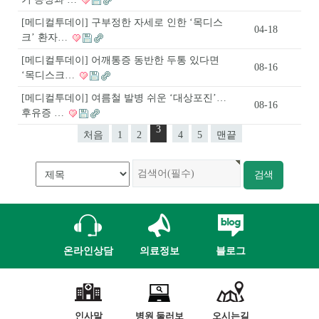
[메디컬투데이] 구부정한 자세로 인한 ‘목디스
04-18
크’ 환자…
[메디컬투데이] 어깨통증 동반한 두통 있다면
08-16
‘목디스크…
[메디컬투데이] 여름철 발병 쉬운 ‘대상포진’…
08-16
후유증 …
3
처음
1
2
4
5
맨끝
온라인상담
의료정보
블로그
인사말
병원 둘러보
오시는길