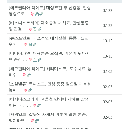
[헤모필리아 라이프] 대상포진 후 신경통, 만성
07-22
통증으로…
[비즈니스코리아] 체외충격파 치료, 만성통증
07-22
및 관절 …
[뉴스포인트] 대표적인 대사질환 ‘통풍’, 요산
10-15
수치 …
[미디어파인] 어깨통증 오십견, 기온이 낮아지
10-15
면 증상 …
[헤모필리아 라이프] 허리디스크, '도수치료' 등
02-03
비수…
[소셜밸류] 목디스크, 만성 통증 일으킬 가능성
02-03
높아.…
[비지니스코리아] 겨울철 면역력 저하로 발생
02-03
하는 '대상…
[환경일보] 잘못된 자세서 비롯한 골반 통증,
02-03
방치하면…