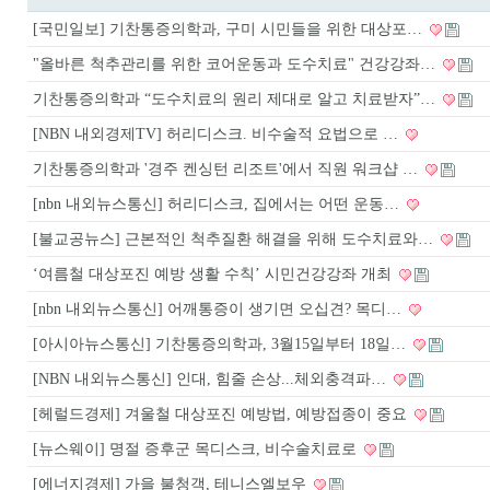
[국민일보] 기찬통증의학과, 구미 시민들을 위한 대상포…
"올바른 척추관리를 위한 코어운동과 도수치료" 건강강좌…
기찬통증의학과 “도수치료의 원리 제대로 알고 치료받자”…
[NBN 내외경제TV] 허리디스크. 비수술적 요법으로 …
기찬통증의학과 '경주 켄싱턴 리조트'에서 직원 워크샵 …
[nbn 내외뉴스통신] 허리디스크, 집에서는 어떤 운동…
[불교공뉴스] 근본적인 척추질환 해결을 위해 도수치료와…
‘여름철 대상포진 예방 생활 수칙’ 시민건강강좌 개최
[nbn 내외뉴스통신] 어깨통증이 생기면 오십견? 목디…
[아시아뉴스통신] 기찬통증의학과, 3월15일부터 18일…
[NBN 내외뉴스통신] 인대, 힘줄 손상...체외충격파…
[헤럴드경제] 겨울철 대상포진 예방법, 예방접종이 중요
[뉴스웨이] 명절 증후군 목디스크, 비수술치료로
[에너지경제] 가을 불청객, 테니스엘보우