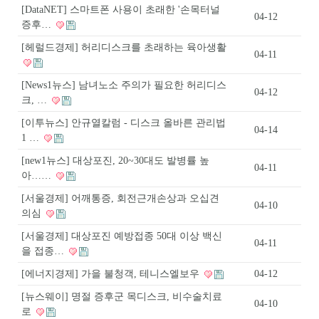
[DataNET] 스마트폰 사용이 초래한 '손목터널
04-12
증후…
[헤럴드경제] 허리디스크를 초래하는 육아생활
04-11
[News1뉴스] 남녀노소 주의가 필요한 허리디스
04-12
크, …
[이투뉴스] 안규열칼럼 - 디스크 올바른 관리법
04-14
1 …
[new1뉴스] 대상포진, 20~30대도 발병률 높
04-11
아……
[서울경제] 어깨통증, 회전근개손상과 오십견
04-10
의심
[서울경제] 대상포진 예방접종 50대 이상 백신
04-11
을 접종…
[에너지경제] 가을 불청객, 테니스엘보우
04-12
[뉴스웨이] 명절 증후군 목디스크, 비수술치료
04-10
로